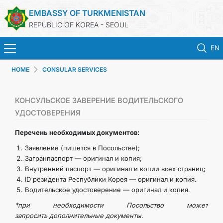
EMBASSY OF TURKMENISTAN
REPUBLIC OF KOREA - SEOUL
EN
HOME
CONSULAR SERVICES
HOME
NEWS
КОНСУЛЬСКОЕ ЗАВЕРЕНИЕ ВОДИТЕЛЬСКОГО
УДОСТОВЕРЕНИЯ
CONSULAR SERVICES
Перечень необходимых документов:
Заявление (пишется в Посольстве);
ONLINE CONSULAR REGISTRATION OF CITIZENS
Загранпаспорт — оригинал и копия;
Внутренний паспорт — оригинал и копии всех страниц;
ID резидента Республики Корея — оригинал и копия.
TURKMENISTAN
Водительское удостоверение — оригинал и копия.
*при необходимости Посольство может
CONTACT US
запросить дополнительные документы.