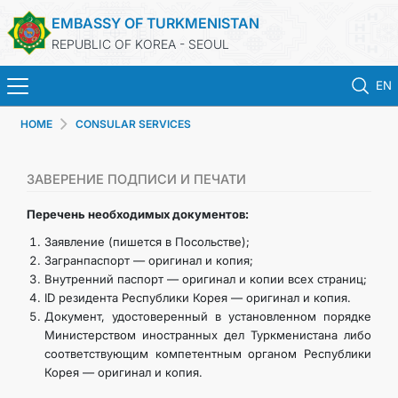
EMBASSY OF TURKMENISTAN
REPUBLIC OF KOREA - SEOUL
EN
HOME
CONSULAR SERVICES
HOME
NEWS
ЗАВЕРЕНИЕ ПОДПИСИ И ПЕЧАТИ
Перечень необходимых документов:
CONSULAR SERVICES
Заявление (пишется в Посольстве);
Загранпаспорт — оригинал и копия;
ONLINE CONSULAR REGISTRATION OF CITIZENS
Внутренний паспорт — оригинал и копии всех страниц;
ID резидента Республики Корея — оригинал и копия.
Документ, удостоверенный в установленном порядке
TURKMENISTAN
Министерством иностранных дел Туркменистана либо
соответствующим компетентным органом Республики
CONTACT US
Корея — оригинал и копия.