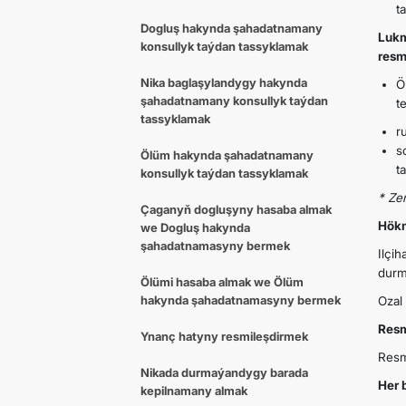
t
Dogluş hakynda şahadatnamany
Lukm
konsullyk taýdan tassyklamak
resm
Nika baglaşylandygy hakynda
Ö
şahadatnamany konsullyk taýdan
t
tassyklamak
r
s
Ölüm hakynda şahadatnamany
t
konsullyk taýdan tassyklamak
* Ze
Çaganyň dogluşyny hasaba almak
Hökm
we Dogluş hakynda
şahadatnamasyny bermek
Ilçi
durm
Ölümi hasaba almak we Ölüm
hakynda şahadatnamasyny bermek
Ozal
Resm
Ynanç hatyny resmileşdirmek
Resm
Nikada durmaýandygy barada
Her 
kepilnamany almak