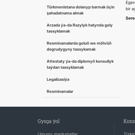
Eger
Türkmenistana dolanyp barmak üçin
bir 
şahadatnama almak
Sered
Arzada ýa-da Razylyk hatynda goly
tassyklamak
Resminamalarda goluň we möhrüň
dogrudygyny tassykamak
Attestaty ýa-da diplomyň konsullyk
taýdan tassyklamak
Legalizasiýa
Resminamalar
Gysga ýol
Kons
Umumy maglumatlar
Türkm