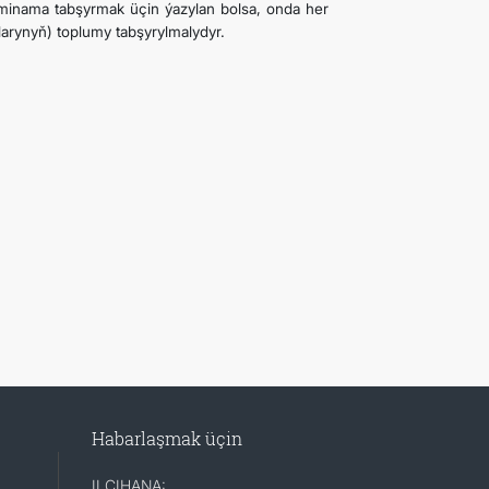
sminama tabşyrmak üçin ýazylan bolsa, onda her
arynyň) toplumy tabşyrylmalydyr.
Habarlaşmak üçin
ILÇIHANA: