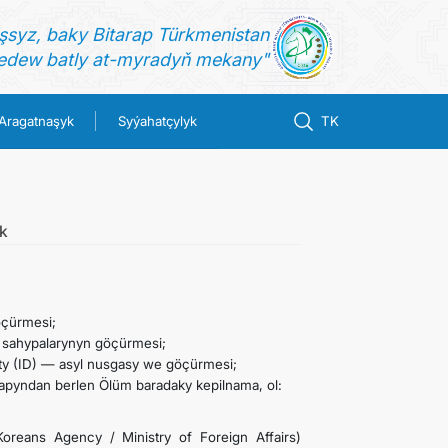
şsyz, baky Bitarap Türkmenistan
dew batly at-myradyň mekany"
Aragatnaşyk
Syýahatçylyk
TK
k
öçürmesi;
i sahypalarynyn göçürmesi;
rty (ID) — asyl nusgasy we göçürmesi;
rapyndan berlen Ölüm baradaky kepilnama, ol:
Koreans Agency / Ministry of Foreign Affairs)