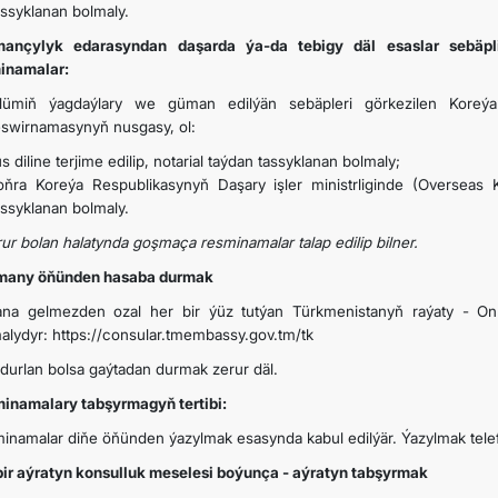
assyklanan bolmaly.
ançylyk edarasyndan daşarda ýa-da tebigy däl esaslar sebäpl
SYÝAHATÇYLYK
inamalar:
lümiň ýagdaýlary we güman edilýän sebäpleri görkezilen Koreýa
eswirnamasynyň nusgasy, ol:
us diline terjime edilip, notarial taýdan tassyklanan bolmaly;
oňra Koreýa Respublikasynyň Daşary işler ministrliginde (Overseas 
assyklanan bolmaly.
rur bolan halatynda goşmaça resminamalar talap edilip bilner.
any öňünden hasaba durmak
hana gelmezden ozal her bir ýüz tutýan Türkmenistanyň raýaty - O
alydyr: https://consular.tmembassy.gov.tm/tk
 durlan bolsa gaýtadan durmak zerur däl.
inamalary tabşyrmagyň tertibi:
inamalar diňe öňünden ýazylmak esasynda kabul edilýär. Ýazylmak telef
bir aýratyn konsulluk meselesi boýunça - aýratyn tabşyrmak