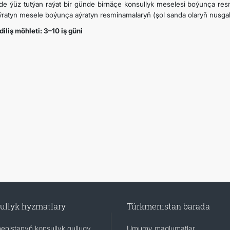
de ýüz tutýan raýat bir günde birnäçe konsullyk meselesi boýunça re
aýratyn mesele boýunça aýratyn resminamalaryň (şol sanda olaryň nusgal
iliş möhleti: 3–10 iş güni
ullyk hyzmatlary
Türkmenistan barada
enistanyň konsullyk gullugy
Umumy maglumatlar