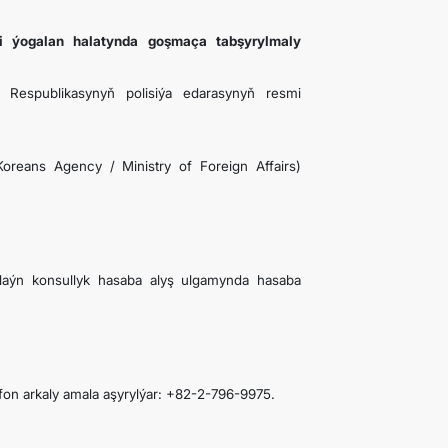
i ýogalan halatynda goşmaça tabşyrylmaly
 Respublikasynyň polisiýa edarasynyň resmi
Koreans Agency / Ministry of Foreign Affairs)
nlaýn konsullyk hasaba alyş ulgamynda hasaba
on arkaly amala aşyrylýar: +82-2-796-9975.