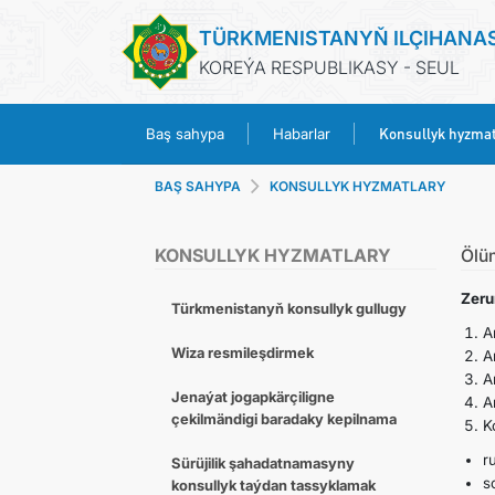
TÜRKMENISTANYŇ ILÇIHANA
KOREÝA RESPUBLIKASY - SEUL
Konsullyk hyzmat
Baş sahypa
Habarlar
BAŞ SAHYPA
KONSULLYK HYZMATLARY
KONSULLYK HYZMATLARY
Ölü
Zeru
Türkmenistanyň konsullyk gullugy
A
Wiza resmileşdirmek
A
A
Jenaýat jogapkärçiligne
A
çekilmändigi baradaky kepilnama
K
r
Sürüjilik şahadatnamasyny
s
konsullyk taýdan tassyklamak