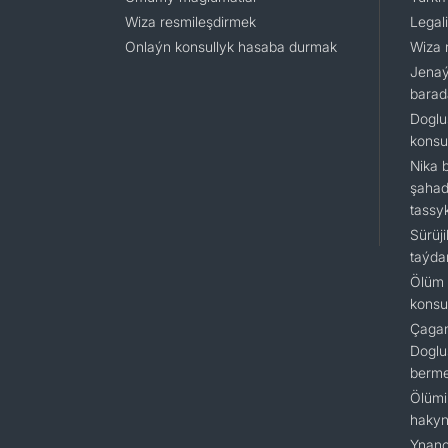
Wiza resmileşdirmek
Legal
Onlaýn konsullyk hasaba durmak
Wiza 
Jenaý
barad
Doglu
konsu
Nika 
şahad
tassy
Sürüj
taýda
Ölüm 
konsu
Çagan
Doglu
berm
Ölümi
hakyn
Ynanç