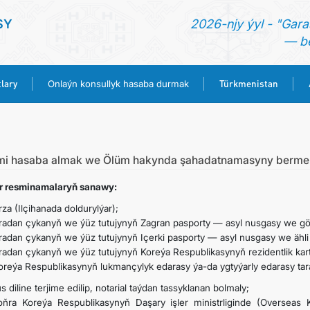
SY
2026-njy ýyl - "Gara
— be
lary
Türkmenistan
Onlaýn konsullyk hasaba durmak
BAŞ SAHYPA
HABARLAR
mi hasaba almak we Ölüm hakynda şahadatnamasyny berme
r resminamalaryň sanawy:
KONSULLYK HYZMATLARY
rza (Ilçihanada doldurylýar);
radan çykanyň we ýüz tutujynyň Zagran pasporty — asyl nusgasy we g
ONLAÝN KONSULLYK HASABA DURMAK
radan çykanyň we ýüz tutujynyň Içerki pasporty — asyl nusgasy we ähl
radan çykanyň we ýüz tutujynyň Koreýa Respublikasynyň rezidentlik ka
oreýa Respublikasynyň lukmançylyk edarasy ýa-da ygtyýarly edarasy ta
TÜRKMENISTAN
us diline terjime edilip, notarial taýdan tassyklanan bolmaly;
oňra Koreýa Respublikasynyň Daşary işler ministrliginde (Overseas 
ARAGATNAŞYK