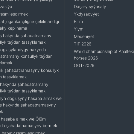
izasiýa
Daşary syýasaty
resmileşdirmek
Ykdysadyýet
at jogapkärçiligne çekilmändigi
Bilim
aky kepilnama
Ylym
ş hakynda şahadatnamany
Medeniýet
llyk taýdan tassyklamak
TIF 2026
baglaşylandygy hakynda
World championship of Ahaltek
atnamany konsullyk taýdan
horses 2026
klamak
OGT-2026
ilik şahadatnamasyny konsullyk
n tassyklamak
hakynda şahadatnamany
llyk taýdan tassyklamak
yň dogluşyny hasaba almak we
ş hakynda şahadatnamasyny
ek
 hasaba almak we Ölüm
da şahadatnamasyny bermek
 hatyny resmileşdirmek