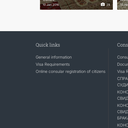
10 Jan 2016
29
10 Ja
Quick links
Cons
General information
Consu
Visa Requirements
Docum
Online consular registration of citizens
Visa 
СПРА
СУД
КОНС
СВИД
КОНС
СВИД
БРАК
КОНС