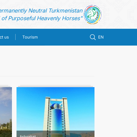
ermanently Neutral Turkmenistan
of Purposeful Heavenly Horses"
ct us
Tourism
EN
Ashgabat