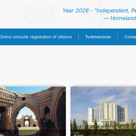
Year 2026 - "Independent, P
— Homeland 
Turkmenistan
Online consular registration of citizens
Conta
HOME
NEWS
CONSULAR SERVICES
ONLINE CONSULAR REGISTRATION OF CITIZENS
TURKMENISTAN
CONTACT US
ory
Avaza