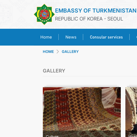
EMBASSY OF TURKMENISTAN
REPUBLIC OF KOREA - SEOUL
Consular services
Home
News
HOME
GALLERY
GALLERY
Culture
Hist