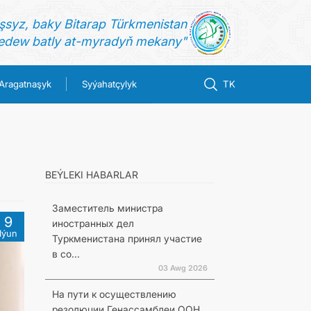
şsyz, baky Bitarap Türkmenistan
dew batly at-myradyň mekany"
Aragatnaşyk
Syýahatçylyk
TK
BEÝLEKI HABARLAR
Заместитель министра
9
иностранных дел
Iýun
Туркменистана принял участие
в со...
03 Awg 2026
На пути к осуществлению
резолюции Генассамблеи ООН