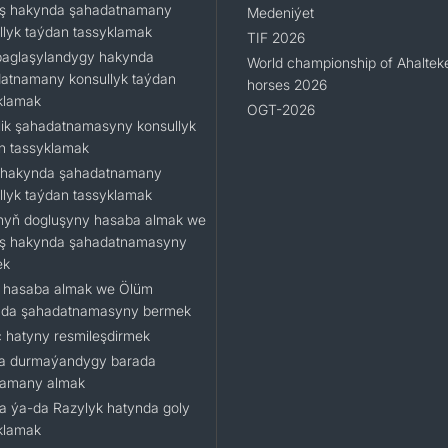
ş hakynda şahadatnamany
Medeniýet
llyk taýdan tassyklamak
TIF 2026
baglaşylandygy hakynda
World championship of Ahaltek
atnamany konsullyk taýdan
horses 2026
klamak
OGT-2026
ilik şahadatnamasyny konsullyk
n tassyklamak
hakynda şahadatnamany
llyk taýdan tassyklamak
yň dogluşyny hasaba almak we
ş hakynda şahadatnamasyny
ek
 hasaba almak we Ölüm
da şahadatnamasyny bermek
 hatyny resmileşdirmek
a durmaýandygy barada
namany almak
a ýa-da Razylyk hatynda goly
klamak