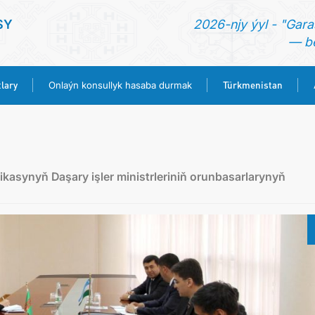
SY
2026-njy ýyl - "Gara
— be
lary
Türkmenistan
Onlaýn konsullyk hasaba durmak
BAŞ SAHYPA
HABARLAR
asynyň Daşary işler ministrleriniň orunbasarlarynyň
KONSULLYK HYZMATLARY
ONLAÝN KONSULLYK HASABA DURMAK
TÜRKMENISTAN
ARAGATNAŞYK