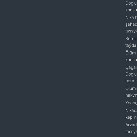
Doglu
konsu
Nika 
şahad
tassy
Sürüj
taýda
Ölüm 
konsu
Çagan
Doglu
berm
Ölümi
hakyn
Ynanç
Nikad
kepil
Arzad
tassy