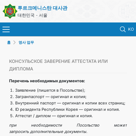
투르크메니스탄 대사관
대한민국 - 서울
KO
홈
영사 업무
홈
뉴스
КОНСУЛЬСКОЕ ЗАВЕРЕНИЕ АТТЕСТАТА ИЛИ
ДИПЛОМА
영사 업무
Перечень необходимых документов:
Заявление (пишется в Посольстве);
ONLINE CONSULAR REGISTRATION OF CITIZENS
Загранпаспорт — оригинал и копия;
Внутренний паспорт — оригинал и копии всех страниц;
ID резидента Республики Корея — оригинал и копия.
투르크메니스탄
Аттестат / диплом — оригинал и копия.
при необходимости Посольство может
연락처
запросить дополнительные документы.