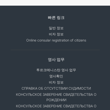
빠른 링크
일반 정보
비자 정보
Online consular registration of citizens
영사 업무
투르크메니스탄 영사 업무
영사확인
비자 정보
СПРАВКА ОБ ОТСУТСТВИИ СУДИМОСТИ
КОНСУЛЬСКОЕ ЗАВЕРЕНИЕ СВИДЕТЕЛЬСТВА О
РОЖДЕНИИ
КОНСУЛЬСКОЕ ЗАВЕРЕНИЕ СВИДЕТЕЛЬСТВА О