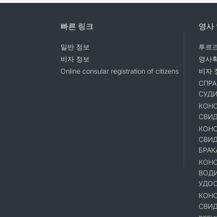
빠른 링크
영사
일반 정보
투르크
비자 정보
영사
Online consular registration of citizens
비자 
СПРА
СУД
КОНС
СВИД
КОНС
СВИД
БРАК
КОНС
ВОД
УДОС
КОНС
СВИД