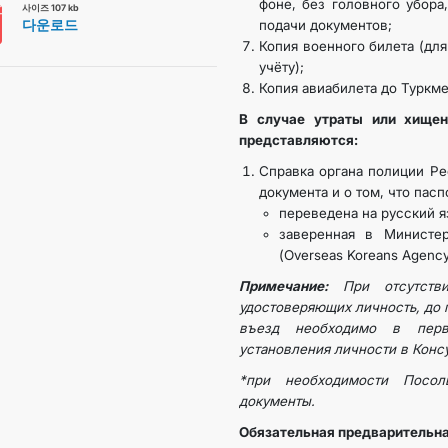
фоне, без головного убора
사이즈 107 kb
다운로드
подачи документов;
Копия военного билета (дл
관광
учёту);
Копия авиабилета до Туркме
В случае утраты или хищен
представляются:
Справка органа полиции Ре
документа и о том, что пасп
переведена на русский я
заверенная в Министе
(Overseas Koreans Agency /
Примечание:
При отсутств
удостоверяющих личность, до 
въезд необходимо в перв
установления личности в Конс
*при необходимости Посол
документы.
Обязательная предварительна