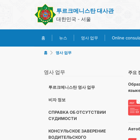
투르크메니스탄 대사관
대한민국 - 서울
영사 업무
홈
뉴스
Online consular
홈
영사 업무
영사 업무
주요 
Образ
투르크메니스탄 영사 업무
язык
비자 정보
СПРАВКА ОБ ОТСУТСТВИИ
СУДИМОСТИ
Автоб
КОНСУЛЬСКОЕ ЗАВЕРЕНИЕ
ВОДИТЕЛЬСКОГО