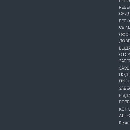
РЕГИ
РЕБЁ
СВИД
РЕГИ
СВИД
ОФОР
ДОВ
ВЫДА
ОТСУ
ЗАРЕ
ЗАСВ
ПОДП
ПИСЬ
ЗАВЕ
ВЫДА
ВОЗВ
КОНС
АТТЕ
Resmi