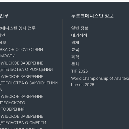
 업무
투르크메니스탄 정보
메니스탄 영사 업무
일반 정보
확인
대외정책
정보
경제
ВКА ОБ ОТСУТСТВИИ
교육
ИМОСТИ
과학
УЛЬСКОЕ ЗАВЕРЕНИЕ
문화
ЕТЕЛЬСТВА О РОЖДЕНИИ
TIF 2026
УЛЬСКОЕ ЗАВЕРЕНИЕ
World championship of Ahaltek
ЕТЕЛЬСТВА О ЗАКЛЮЧЕНИИ
horses 2026
А
УЛЬСКОЕ ЗАВЕРЕНИЕ
ИТЕЛЬСКОГО
ТОВЕРЕНИЯ
УЛЬСКОЕ ЗАВЕРЕНИЕ
ЕТЕЛЬСТВА О СМЕРТИ