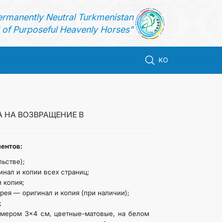
ermanently Neutral Turkmenistan
of Purposeful Heavenly Horses"
KO
 НА ВОЗВРАЩЕНИЕ В
ентов:
ьстве);
нал и копии всех страниц;
 копия;
рея — оригинал и копия (при наличии);
;
змером 3×4 см, цветные-матовые, на белом