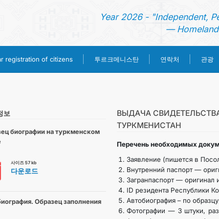
Year 2026 - "Independent, P
— Homeland 
투르크메니스탄
 registration of citizens
연락처
관광
홈
뉴스
ВЫДАЧА СВИДЕТЕЛЬСТВА
정보
ТУРКМЕНИСТАН
ец биографии на туркменском
영사 업무
е
Перечень необходимых докум
Заявление (пишется в Посол
사이즈 57 kb
ONLINE CONSULAR REGISTRATION OF CITIZENS
Внутренний паспорт — ориги
다운로드
Загранпаспорт — оригинал и
ID резидента Республики Ко
투르크메니스탄
Автобиография – по образцу
иография. Образец заполнения
Фотографии — 3 штуки, ра
연락처