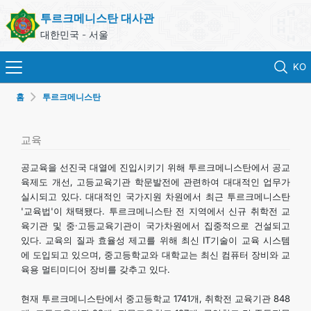
투르크메니스탄 대사관
대한민국 - 서울
KO
홈
투르크메니스탄
홈
뉴스
교육
공교육을 선진국 대열에 진입시키기 위해 투르크메니스탄에서 공교
영사 업무
육제도 개선, 고등교육기관 학문발전에 관련하여 대대적인 업무가
실시되고 있다. 대대적인 국가지원 차원에서 최근 투르크메니스탄
'교육법'이 채택됐다. 투르크메니스탄 전 지역에서 신규 취학전 교
ONLINE CONSULAR REGISTRATION OF CITIZENS
육기관 및 중·고등교육기관이 국가차원에서 집중적으로 건설되고
있다. 교육의 질과 효율성 제고를 위해 최신 IT기술이 교육 시스템
투르크메니스탄
에 도입되고 있으며, 중고등학교와 대학교는 최신 컴퓨터 장비와 교
육용 멀티미디어 장비를 갖추고 있다.
연락처
현재 투르크메니스탄에서 중고등학교 1741개, 취학전 교육기관 848