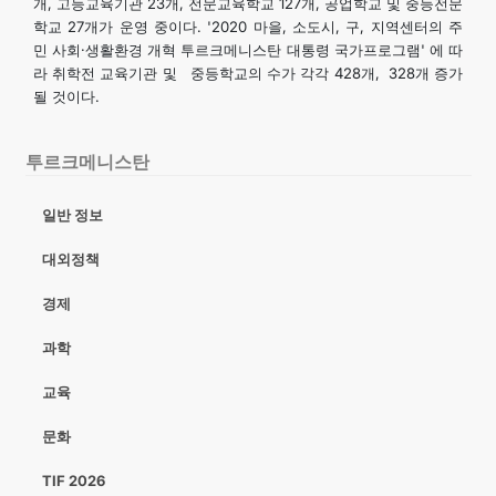
개, 고등교육기관 23개, 전문교육학교 127개, 공업학교 및 중등전문
관광
학교 27개가 운영 중이다. '2020 마을, 소도시, 구, 지역센터의 주
민 사회·생활환경 개혁 투르크메니스탄 대통령 국가프로그램' 에 따
라 취학전 교육기관 및 중등학교의 수가 각각 428개, 328개 증가
될 것이다.
투르크메니스탄
일반 정보
대외정책
경제
과학
교육
문화
TIF 2026