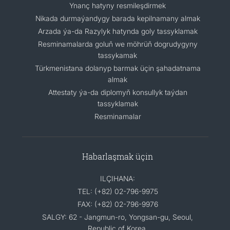
Ynanç hatyny resmileşdirmek
Nikada durmaýandygy barada kepilnamany almak
Arzada ýa-da Razylyk hatynda goly tassyklamak
Resminamalarda goluň we möhrüň dogrudygyny
tassykamak
Türkmenistana dolanyp barmak üçin şahadatnama
almak
Attestaty ýa-da diplomyň konsullyk taýdan
tassyklamak
Resminamalar
Habarlaşmak üçin
ILÇIHANA:
TEL: (+82) 02-796-9975
FAX: (+82) 02-796-9976
SALGY: 62 - Jangmun-ro, Yongsan-gu, Seoul,
Republic of Korea.