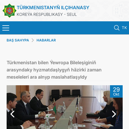
TÜRKMENISTANYŇ ILÇIHANASY
KOREÝA RESPUBLIKASY - SEUL
TK
BAŞ SAHYPA
HABARLAR
BAŞ SAHYPA
HABARLAR
Türkmenistan bilen Ýewropa Bileleşiginiň
arasyndaky hyzmatdaşlygyň häzirki zaman
KONSULLYK HYZMATLARY
meseleleri ara alnyp maslahatlaşyldy
29
ONLAÝN KONSULLYK HASABA DURMAK
Okt
TÜRKMENISTAN
ARAGATNAŞYK