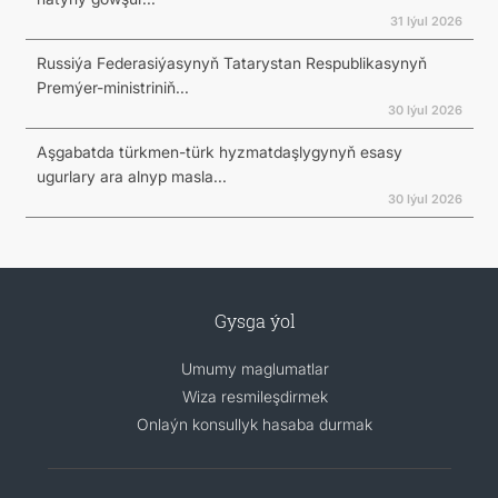
31 Iýul 2026
Russiýa Federasiýasynyň Tatarystan Respublikasynyň
Premýer-ministriniň...
30 Iýul 2026
Aşgabatda türkmen-türk hyzmatdaşlygynyň esasy
ugurlary ara alnyp masla...
30 Iýul 2026
Gysga ýol
Umumy maglumatlar
Wiza resmileşdirmek
Onlaýn konsullyk hasaba durmak