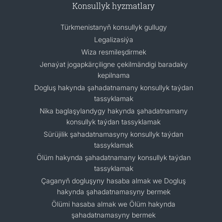
Konsullyk hyzmatlary
Türkmenistanyň konsullyk gullugy
Legalizasiýa
Wiza resmileşdirmek
Jenaýat jogapkärçiligne çekilmändigi baradaky
kepilnama
Dogluş hakynda şahadatnamany konsullyk taýdan
tassyklamak
Nika baglaşylandygy hakynda şahadatnamany
konsullyk taýdan tassyklamak
Sürüjilik şahadatnamasyny konsullyk taýdan
tassyklamak
Ölüm hakynda şahadatnamany konsullyk taýdan
tassyklamak
Çaganyň dogluşyny hasaba almak we Dogluş
hakynda şahadatnamasyny bermek
Ölümi hasaba almak we Ölüm hakynda
şahadatnamasyny bermek