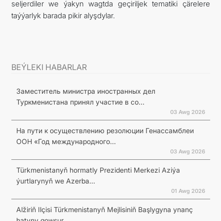
seljerdiler we ýakyn wagtda geçiriljek tematiki çärelere
taýýarlyk barada pikir alyşdylar.
BEÝLEKI HABARLAR
Заместитель министра иностранных дел
Туркменистана принял участие в со...
03 Awg 2026
На пути к осуществлению резолюции Генассамблеи
ООН «Год международного...
03 Awg 2026
Türkmenistanyň hormatly Prezidenti Merkezi Aziýa
ýurtlarynyň we Azerba...
01 Awg 2026
Alžiriň Ilçisi Türkmenistanyň Mejlisiniň Başlygyna ynanç
hatyny gowşur...