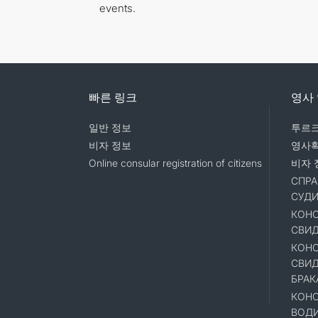
events.
빠른 링크
영사
일반 정보
투르크
비자 정보
영사
Online consular registration of citizens
비자 
СПРА
СУД
КОНС
СВИД
КОНС
СВИД
БРАК
КОНС
ВОД