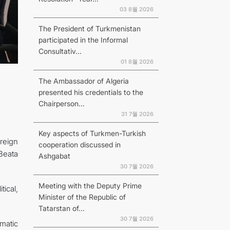
03 8월 2026
The President of Turkmenistan
participated in the Informal
Consultativ...
01 8월 2026
The Ambassador of Algeria
presented his credentials to the
Chairperson...
31 7월 2026
Key aspects of Turkmen-Turkish
reign
cooperation discussed in
Beata
Ashgabat
30 7월 2026
Meeting with the Deputy Prime
ical,
Minister of the Republic of
Tatarstan of...
30 7월 2026
matic