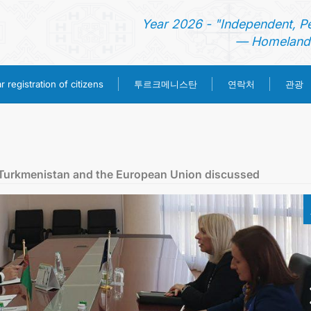
Year 2026 - "Independent, P
— Homeland 
투르크메니스탄
 registration of citizens
연락처
관광
홈
뉴스
 Turkmenistan and the European Union discussed
영사 업무
ONLINE CONSULAR REGISTRATION OF CITIZENS
투르크메니스탄
연락처