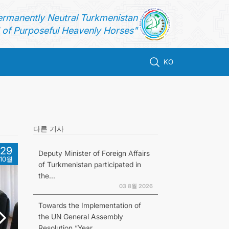
ermanently Neutral Turkmenistan
of Purposeful Heavenly Horses"
KO
다른 기사
29
Deputy Minister of Foreign Affairs
10월
of Turkmenistan participated in
the...
03 8월 2026
Towards the Implementation of
the UN General Assembly
Resolution “Year...