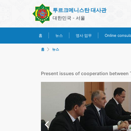
투르크메니스탄 대사관
대한민국 - 서울
영사 업무
홈
뉴스
Online consular
홈
뉴스
Present issues of cooperation between