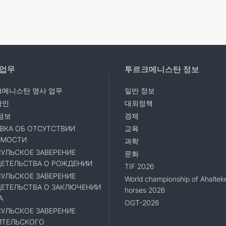
 업무
투르크메니스탄 정보
메니스탄 영사 업무
일반 정보
확인
대외정책
정보
경제
ВКА ОБ ОТСУТСТВИИ
교육
ИМОСТИ
과학
УЛЬСКОЕ ЗАВЕРЕНИЕ
문화
ЕТЕЛЬСТВА О РОЖДЕНИИ
TIF 2026
УЛЬСКОЕ ЗАВЕРЕНИЕ
World championship of Ahaltek
ЕТЕЛЬСТВА О ЗАКЛЮЧЕНИИ
horses 2026
А
OGT-2026
УЛЬСКОЕ ЗАВЕРЕНИЕ
ИТЕЛЬСКОГО