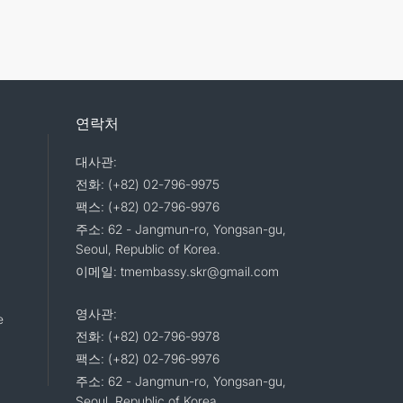
연락처
대사관:
전화: (+82) 02-796-9975
팩스: (+82) 02-796-9976
주소: 62 - Jangmun-ro, Yongsan-gu,
Seoul, Republic of Korea.
이메일: tmembassy.skr@gmail.com
영사관:
e
전화: (+82) 02-796-9978
팩스: (+82) 02-796-9976
주소: 62 - Jangmun-ro, Yongsan-gu,
Seoul, Republic of Korea.