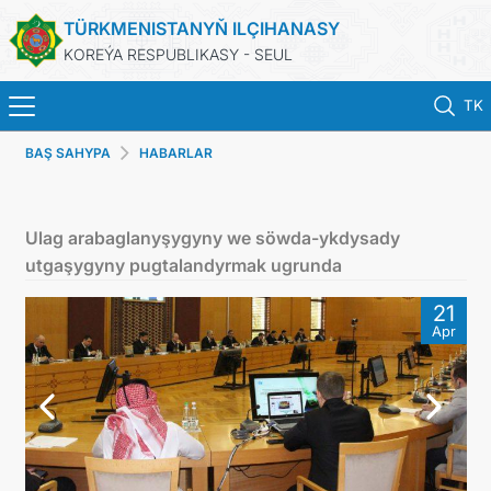
TÜRKMENISTANYŇ ILÇIHANASY
KOREÝA RESPUBLIKASY - SEUL
TK
BAŞ SAHYPA
HABARLAR
BAŞ SAHYPA
HABARLAR
Ulag arabaglanyşygyny we söwda-ykdysady
utgaşygyny pugtalandyrmak ugrunda
KONSULLYK HYZMATLARY
21
Apr
ONLAÝN KONSULLYK HASABA DURMAK
TÜRKMENISTAN
ARAGATNAŞYK