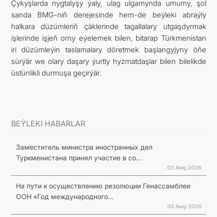
Çykyşlarda nygtalyşy ýaly, ulag ulgamynda umumy, şol
sanda BMG-niň derejesinde hem-de beýleki abraýly
halkara düzümleriň çäklerinde tagallalary utgaşdyrmak
işlerinde işjeň orny eýelemek bilen, bitarap Türkmenistan
iri düzümleýin taslamalary döretmek başlangyjyny öňe
sürýär we olary daşary ýurtly hyzmatdaşlar bilen bilelikde
üstünlikli durmuşa geçirýär.
BEÝLEKI HABARLAR
Заместитель министра иностранных дел
Туркменистана принял участие в со...
03 Awg 2026
На пути к осуществлению резолюции Генассамблеи
ООН «Год международного...
03 Awg 2026