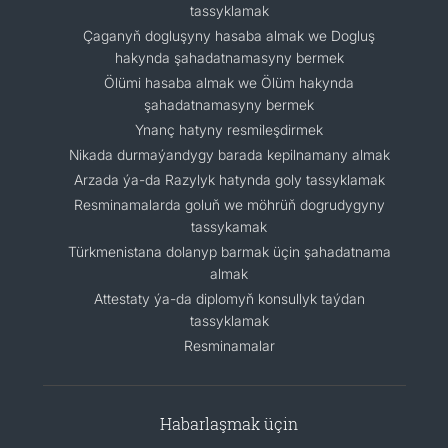
tassyklamak
Çaganyň dogluşyny hasaba almak we Dogluş
hakynda şahadatnamasyny bermek
Ölümi hasaba almak we Ölüm hakynda
şahadatnamasyny bermek
Ynanç hatyny resmileşdirmek
Nikada durmaýandygy barada kepilnamany almak
Arzada ýa-da Razylyk hatynda goly tassyklamak
Resminamalarda goluň we möhrüň dogrudygyny
tassykamak
Türkmenistana dolanyp barmak üçin şahadatnama
almak
Attestaty ýa-da diplomyň konsullyk taýdan
tassyklamak
Resminamalar
Habarlaşmak üçin