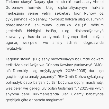
Türkmenistanyň Daşary işler ministriniň orunbasary Ahmet
Gurbanow hem-de Ulag diplomatiýasynyň halkara
merkeziniň ýerine ýetiriji sekretary Igor Runow öz
çykyşlarynda köp şahaly, howpsuz halkara ulag düzüminiň
döredilmeginiň ählumumy durnukly ösüşiň möhüm
şertleriniň biridigini belläp, ulag diplomatiýasynyň
kuwwatyny has-da artdyrmak boýunça ileri tutulýan
ugurlar, wezipeler we amaly ädimler dogrusynda
nygtadylar.
Tegelek stoluň işi üç sany mowzuklaýyn bölümde dowam
etdi: “Merkezi Aziýa we Günorta Kawkaz ýurtlarynyň BMG-
niň Durnukly ulag onýyllygynyň (2026–2035) durmuşa
geçirilmegine amaly goşandy”, “BMG-niň Deňze çykalgasy
bolmadyk ösüp barýan ýurtlar boýunça üçünji maslahaty:
wezipeler we geljegi uly bolan taslamalar”, “2025-nji ýylyň
ahyryna çenli Türkmenistanda ulag ulgamy babatynda
geçiriljek çäreler barada maglumat”.