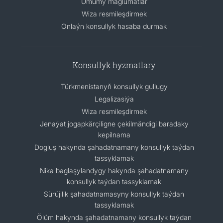
Umumy maglumatlar
Wiza resmileşdirmek
Onlaýn konsullyk hasaba durmak
Konsullyk hyzmatlary
Türkmenistanyň konsullyk gullugy
Legalizasiýa
Wiza resmileşdirmek
Jenaýat jogapkärçiligne çekilmändigi baradaky
kepilnama
Dogluş hakynda şahadatnamany konsullyk taýdan
tassyklamak
Nika baglaşylandygy hakynda şahadatnamany
konsullyk taýdan tassyklamak
Sürüjilik şahadatnamasyny konsullyk taýdan
tassyklamak
Ölüm hakynda şahadatnamany konsullyk taýdan