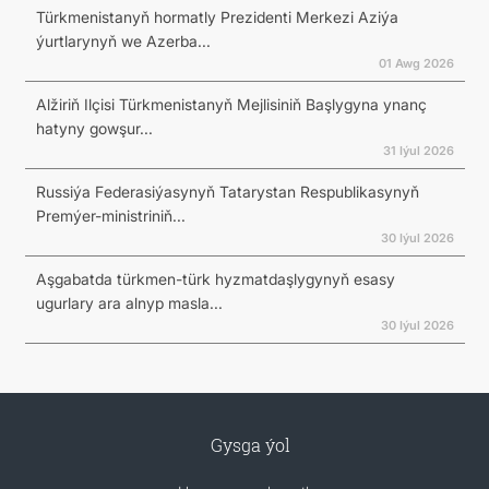
Türkmenistanyň hormatly Prezidenti Merkezi Aziýa
ýurtlarynyň we Azerba...
01 Awg 2026
Alžiriň Ilçisi Türkmenistanyň Mejlisiniň Başlygyna ynanç
hatyny gowşur...
31 Iýul 2026
Russiýa Federasiýasynyň Tatarystan Respublikasynyň
Premýer-ministriniň...
30 Iýul 2026
Aşgabatda türkmen-türk hyzmatdaşlygynyň esasy
ugurlary ara alnyp masla...
30 Iýul 2026
Gysga ýol