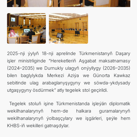
SYÝAHATÇYLYK
2025-nji ýylyň 18-nji aprelinde Türkmenistanyň Daşary
işler ministrliginde “Hereketleriň Aşgabat maksatnamasy
(2024–2035) we Durnukly ulagyň onýyllygy (2026–2035)
bilen baglylykda Merkezi Aziýa we Günorta Kawkaz
sebitinde ulag arabaglanyşygyny we söwda-ykdysady
utgaşygyny ösdürmek” atly tegelek stol geçirildi.
Tegelek stoluň işine Türkmenistanda işleýän diplomatik
wekilhanalarynyň hem-de halkara guramalarynyň
wekilhanalarynyň ýolbaşçylary we işgärleri, şeýle hem
KHBS-iň wekilleri gatnaşdylar.