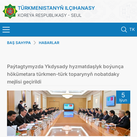
TÜRKMENISTANYŇ ILÇIHANASY
KOREÝA RESPUBLIKASY - SEUL
TK
BAŞ SAHYPA
HABARLAR
BAŞ SAHYPA
HABARLAR
Paýtagtymyzda Ykdysady hyzmatdaşlyk boýunça
hökümetara türkmen-türk toparynyň nobatdaky
KONSULLYK HYZMATLARY
mejlisi geçirildi
5
ONLAÝN KONSULLYK HASABA DURMAK
Iýun
TÜRKMENISTAN
ARAGATNAŞYK