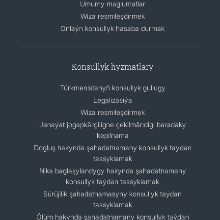
Umumy maglumatlar
Wiza resmileşdirmek
Onlaýn konsullyk hasaba durmak
Konsullyk hyzmatlary
Türkmenistanyň konsullyk gullugy
Legalizasiýa
Wiza resmileşdirmek
Jenaýat jogapkärçiligne çekilmändigi baradaky
kepilnama
Dogluş hakynda şahadatnamany konsullyk taýdan
tassyklamak
Nika baglaşylandygy hakynda şahadatnamany
konsullyk taýdan tassyklamak
Sürüjilik şahadatnamasyny konsullyk taýdan
tassyklamak
Ölüm hakynda şahadatnamany konsullyk taýdan