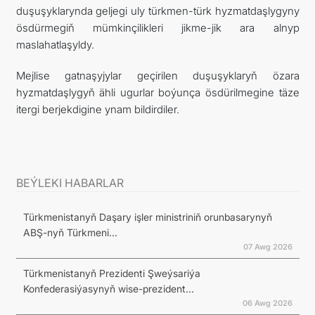
duşuşyklarynda geljegi uly türkmen-türk hyzmatdaşlygyny
ösdürmegiň mümkinçilikleri jikme-jik ara alnyp
maslahatlaşyldy.
Mejlise gatnaşyjylar geçirilen duşuşyklaryň özara
hyzmatdaşlygyň ähli ugurlar boýunça ösdürilmegine täze
itergi berjekdigine ynam bildirdiler.
BEÝLEKI HABARLAR
Türkmenistanyň Daşary işler ministriniň orunbasarynyň
ABŞ-nyň Türkmeni...
07 Awg 2026
Türkmenistanyň Prezidenti Şweýsariýa
Konfederasiýasynyň wise-prezident...
06 Awg 2026