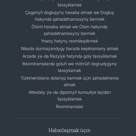
tassyklamak
Çaganyň dogluşyny hasaba almak we Dogluş
hakynda şahadatnamasyny bermek
Ölümi hasaba almak we Ölüm hakynda
şahadatnamasyny bermek
Ynanç hatyny resmileşdirmek
Nikada durmaýandygy barada kepilnamany almak
Arzada ýa-da Razylyk hatynda goly tassyklamak
Resminamalarda goluň we möhrüň dogrudygyny
tassykamak
Türkmenistana dolanyp barmak üçin şahadatnama
almak
Attestaty ýa-da diplomyň konsullyk taýdan
tassyklamak
Resminamalar
Habarlaşmak üçin