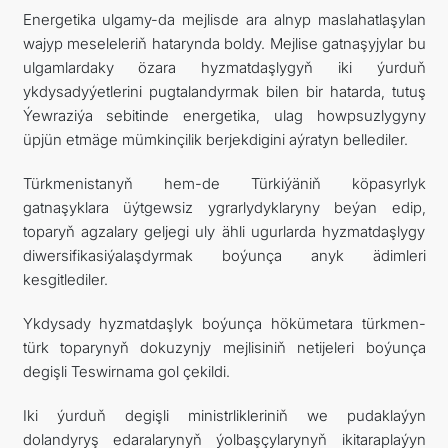
Energetika ulgamy-da mejlisde ara alnyp maslahatlaşylan
wajyp meseleleriň hatarynda boldy. Mejlise gatnaşyjylar bu
ulgamlardaky özara hyzmatdaşlygyň iki ýurduň
ykdysadyýetlerini pugtalandyrmak bilen bir hatarda, tutuş
Ýewraziýa sebitinde energetika, ulag howpsuzlygyny
üpjün etmäge mümkinçilik berjekdigini aýratyn bellediler.
Türkmenistanyň hem-de Türkiýäniň köpasyrlyk
gatnaşyklara üýtgewsiz ygrarlydyklaryny beýan edip,
toparyň agzalary geljegi uly ähli ugurlarda hyzmatdaşlygy
diwersifikasiýalaşdyrmak boýunça anyk ädimleri
kesgitlediler.
Ykdysady hyzmatdaşlyk boýunça hökümetara türkmen-
türk toparynyň dokuzynjy mejlisiniň netijeleri boýunça
degişli Teswirnama gol çekildi.
Iki ýurduň degişli ministrlikleriniň we pudaklaýyn
dolandyryş edaralarynyň ýolbaşçylarynyň ikitaraplaýyn