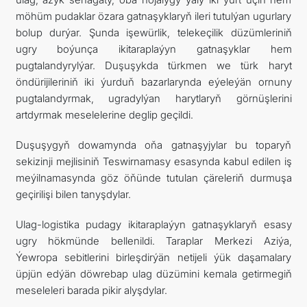
möhüm pudaklar özara gatnaşyklaryň ileri tutulýan ugurlary
bolup durýar. Şunda işewürlik, telekeçilik düzümleriniň
ugry boýunça ikitaraplaýyn gatnaşyklar hem
pugtalandyrylýar. Duşuşykda türkmen we türk haryt
öndürijileriniň iki ýurduň bazarlarynda eýeleýän ornuny
pugtalandyrmak, ugradylýan harytlaryň görnüşlerini
artdyrmak meselelerine deglip geçildi.
Duşuşygyň dowamynda oňa gatnaşyjylar bu toparyň
sekizinji mejlisiniň Teswirnamasy esasynda kabul edilen iş
meýilnamasynda göz öňünde tutulan çäreleriň durmuşa
geçirilişi bilen tanyşdylar.
Ulag-logistika pudagy ikitaraplaýyn gatnaşyklaryň esasy
ugry hökmünde bellenildi. Taraplar Merkezi Aziýa,
Ýewropa sebitlerini birleşdirýän netijeli ýük daşamalary
üpjün edýän döwrebap ulag düzümini kemala getirmegiň
meseleleri barada pikir alyşdylar.