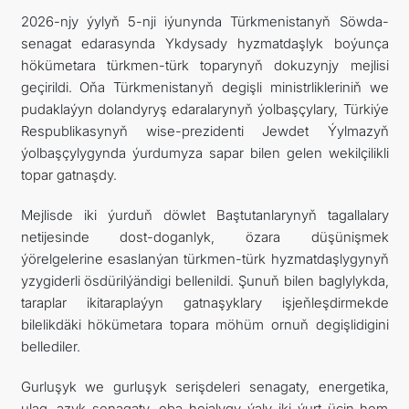
2026-njy ýylyň 5-nji iýunynda Türkmenistanyň Söwda-
SYÝAHATÇYLYK
senagat edarasynda Ykdysady hyzmatdaşlyk boýunça
hökümetara türkmen-türk toparynyň dokuzynjy mejlisi
geçirildi. Oňa Türkmenistanyň degişli ministrlikleriniň we
pudaklaýyn dolandyryş edaralarynyň ýolbaşçylary, Türkiýe
Respublikasynyň wise-prezidenti Jewdet Ýylmazyň
ýolbaşçylygynda ýurdumyza sapar bilen gelen wekilçilikli
topar gatnaşdy.
Mejlisde iki ýurduň döwlet Baştutanlarynyň tagallalary
netijesinde dost-doganlyk, özara düşünişmek
ýörelgelerine esaslanýan türkmen-türk hyzmatdaşlygynyň
yzygiderli ösdürilýändigi bellenildi. Şunuň bilen baglylykda,
taraplar ikitaraplaýyn gatnaşyklary işjeňleşdirmekde
bilelikdäki hökümetara topara möhüm ornuň degişlidigini
bellediler.
Gurluşyk we gurluşyk serişdeleri senagaty, energetika,
ulag, azyk senagaty, oba hojalygy ýaly iki ýurt üçin hem