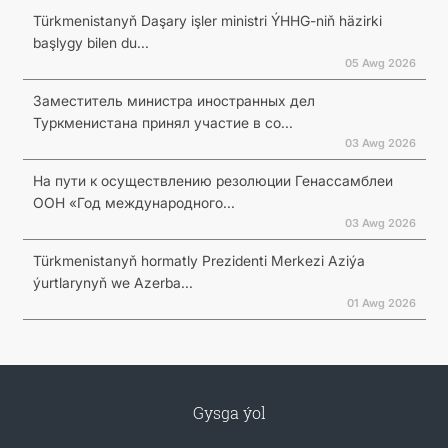
Türkmenistanyň Daşary işler ministri ÝHHG-niň häzirki
başlygy bilen du...
05 Awg 2026
Заместитель министра иностранных дел
Туркменистана принял участие в со...
03 Awg 2026
На пути к осуществлению резолюции Генассамблеи
ООН «Год международного...
03 Awg 2026
Türkmenistanyň hormatly Prezidenti Merkezi Aziýa
ýurtlarynyň we Azerba...
01 Awg 2026
Gysga ýol