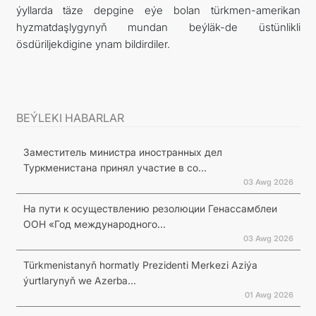
ýyllarda täze depgine eýe bolan türkmen-amerikan
hyzmatdaşlygynyň mundan beýläk-de üstünlikli
ösdüriljekdigine ynam bildirdiler.
BEÝLEKI HABARLAR
Заместитель министра иностранных дел
Туркменистана принял участие в со...
03 Awg 2026
На пути к осуществлению резолюции Генассамблеи
ООН «Год международного...
03 Awg 2026
Türkmenistanyň hormatly Prezidenti Merkezi Aziýa
ýurtlarynyň we Azerba...
01 Awg 2026