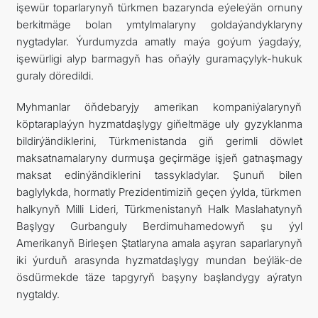
işewür toparlarynyň türkmen bazarynda eýeleýän ornuny
berkitmäge bolan ymtylmalaryny goldaýandyklaryny
nygtadylar. Ýurdumyzda amatly maýa goýum ýagdaýy,
işewürligi alyp barmagyň has oňaýly guramaçylyk-hukuk
guraly döredildi.
Myhmanlar öňdebaryjy amerikan kompaniýalarynyň
köptaraplaýyn hyzmatdaşlygy giňeltmäge uly gyzyklanma
bildirýändiklerini, Türkmenistanda giň gerimli döwlet
maksatnamalaryny durmuşa geçirmäge işjeň gatnaşmagy
maksat edinýändiklerini tassykladylar. Şunuň bilen
baglylykda, hormatly Prezidentimiziň geçen ýylda, türkmen
halkynyň Milli Lideri, Türkmenistanyň Halk Maslahatynyň
Başlygy Gurbanguly Berdimuhamedowyň şu ýyl
Amerikanyň Birleşen Ştatlaryna amala aşyran saparlarynyň
iki ýurduň arasynda hyzmatdaşlygy mundan beýläk-de
ösdürmekde täze tapgyryň başyny başlandygy aýratyn
nygtaldy.