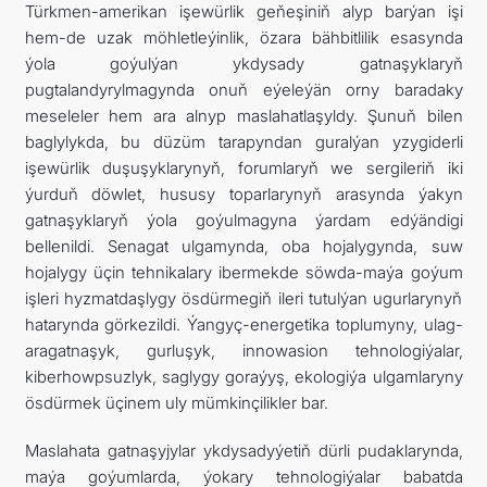
Türkmen-amerikan işewürlik geňeşiniň alyp barýan işi
hem-de uzak möhletleýinlik, özara bähbitlilik esasynda
ýola goýulýan ykdysady gatnaşyklaryň
pugtalandyrylmagynda onuň eýeleýän orny baradaky
meseleler hem ara alnyp maslahatlaşyldy. Şunuň bilen
baglylykda, bu düzüm tarapyndan guralýan yzygiderli
işewürlik duşuşyklarynyň, forumlaryň we sergileriň iki
ýurduň döwlet, hususy toparlarynyň arasynda ýakyn
gatnaşyklaryň ýola goýulmagyna ýardam edýändigi
bellenildi. Senagat ulgamynda, oba hojalygynda, suw
hojalygy üçin tehnikalary ibermekde söwda-maýa goýum
işleri hyzmatdaşlygy ösdürmegiň ileri tutulýan ugurlarynyň
hatarynda görkezildi. Ýangyç-energetika toplumyny, ulag-
aragatnaşyk, gurluşyk, innowasion tehnologiýalar,
kiberhowpsuzlyk, saglygy goraýyş, ekologiýa ulgamlaryny
ösdürmek üçinem uly mümkinçilikler bar.
Maslahata gatnaşyjylar ykdysadyýetiň dürli pudaklarynda,
maýa goýumlarda, ýokary tehnologiýalar babatda