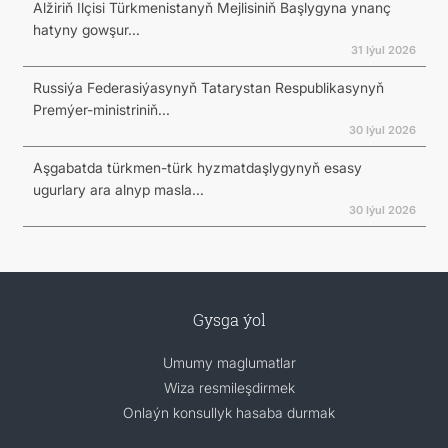
Alžiriň Ilçisi Türkmenistanyň Mejlisiniň Başlygyna ynanç
hatyny gowşur...
31 Iýul 2026
Russiýa Federasiýasynyň Tatarystan Respublikasynyň
Premýer-ministriniň...
30 Iýul 2026
Aşgabatda türkmen-türk hyzmatdaşlygynyň esasy
ugurlary ara alnyp masla...
30 Iýul 2026
Gysga ýol
Umumy maglumatlar
Wiza resmileşdirmek
Onlaýn konsullyk hasaba durmak