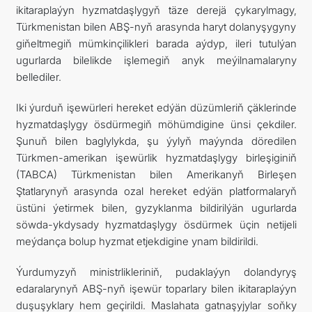
ikitaraplaýyn hyzmatdaşlygyň täze derejä çykarylmagy,
Türkmenistan bilen ABŞ-nyň arasynda haryt dolanyşygyny
giňeltmegiň mümkinçilikleri barada aýdyp, ileri tutulýan
ugurlarda bilelikde işlemegiň anyk meýilnamalaryny
bellediler.
Iki ýurduň işewürleri hereket edýän düzümleriň çäklerinde
hyzmatdaşlygy ösdürmegiň möhümdigine ünsi çekdiler.
Şunuň bilen baglylykda, şu ýylyň maýynda döredilen
Türkmen-amerikan işewürlik hyzmatdaşlygy birleşiginiň
(TABCA) Türkmenistan bilen Amerikanyň Birleşen
Ştatlarynyň arasynda ozal hereket edýän platformalaryň
üstüni ýetirmek bilen, gyzyklanma bildirilýän ugurlarda
söwda-ykdysady hyzmatdaşlygy ösdürmek üçin netijeli
meýdança bolup hyzmat etjekdigine ynam bildirildi.
Ýurdumyzyň ministrlikleriniň, pudaklaýyn dolandyryş
edaralarynyň ABŞ-nyň işewür toparlary bilen ikitaraplaýyn
duşuşyklary hem geçirildi. Maslahata gatnaşyjylar soňky