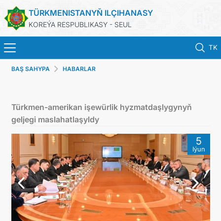
TÜRKMENISTANYŇ ILÇIHANASY
KOREÝA RESPUBLIKASY - SEUL
TK
BAŞ SAHYPA
HABARLAR
BAŞ SAHYPA
HABARLAR
Türkmen-amerikan işewürlik hyzmatdaşlygynyň
geljegi maslahatlaşyldy
KONSULLYK HYZMATLARY
5
Iýun
ONLAÝN KONSULLYK HASABA DURMAK
TÜRKMENISTAN
ARAGATNAŞYK