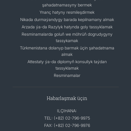
şahadatnamasyny bermek
Ynanç hatyny resmileşdirmek
Nikada durmaýandygy barada kepilnamany almak
Arzada ýa-da Razylyk hatynda goly tassyklamak
Resminamalarda goluň we möhrüň dogrudygyny
tassykamak
Türkmenistana dolanyp barmak üçin şahadatnama
almak
Attestaty ýa-da diplomyň konsullyk taýdan
tassyklamak
Resminamalar
Habarlaşmak üçin
ILÇIHANA:
TEL: (+82) 02-796-9975
FAX: (+82) 02-796-9976