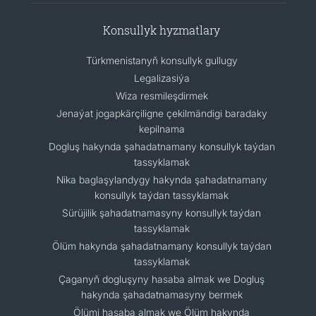
Konsullyk hyzmatlary
Türkmenistanyň konsullyk gullugy
Legalizasiýa
Wiza resmileşdirmek
Jenaýat jogapkärçiligne çekilmändigi baradaky
kepilnama
Dogluş hakynda şahadatnamany konsullyk taýdan
tassyklamak
Nika baglaşylandygy hakynda şahadatnamany
konsullyk taýdan tassyklamak
Sürüjilik şahadatnamasyny konsullyk taýdan
tassyklamak
Ölüm hakynda şahadatnamany konsullyk taýdan
tassyklamak
Çaganyň dogluşyny hasaba almak we Dogluş
hakynda şahadatnamasyny bermek
Ölümi hasaba almak we Ölüm hakynda