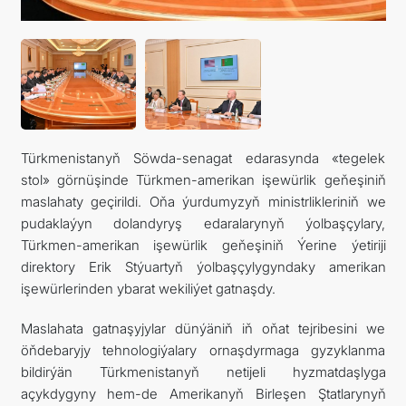
SYÝAHATÇYLYK
Türkmenistanyň Söwda-senagat edarasynda «tegelek
stol» görnüşinde Türkmen-amerikan işewürlik geňeşiniň
maslahaty geçirildi. Oňa ýurdumyzyň ministrlikleriniň we
pudaklaýyn dolandyryş edaralarynyň ýolbaşçylary,
Türkmen-amerikan işewürlik geňeşiniň Ýerine ýetiriji
direktory Erik Stýuartyň ýolbaşçylygyndaky amerikan
işewürlerinden ybarat wekiliýet gatnaşdy.
Maslahata gatnaşyjylar dünýäniň iň oňat tejribesini we
öňdebaryjy tehnologiýalary ornaşdyrmaga gyzyklanma
bildirýän Türkmenistanyň netijeli hyzmatdaşlyga
açykdygyny hem-de Amerikanyň Birleşen Ştatlarynyň