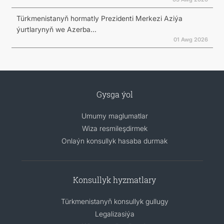
Türkmenistanyň hormatly Prezidenti Merkezi Aziýa
ýurtlarynyň we Azerba...
01 Awg 2026
Gysga ýol
Umumy maglumatlar
Wiza resmileşdirmek
Onlaýn konsullyk hasaba durmak
Konsullyk hyzmatlary
Türkmenistanyň konsullyk gullugy
Legalizasiýa