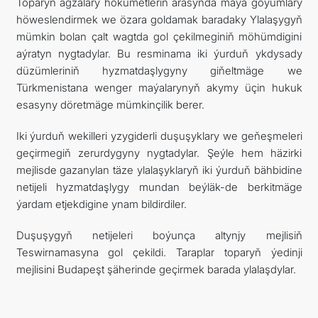
Toparyň agzalary hökümetleriň arasynda maýa goýumlary
höweslendirmek we özara goldamak baradaky Ylalaşygyň
mümkin bolan çalt wagtda gol çekilmeginiň möhümdigini
aýratyn nygtadylar. Bu resminama iki ýurduň ykdysady
düzümleriniň hyzmatdaşlygyny giňeltmäge we
Türkmenistana wenger maýalarynyň akymy üçin hukuk
esasyny döretmäge mümkinçilik berer.
Iki ýurduň wekilleri yzygiderli duşuşyklary we geňeşmeleri
geçirmegiň zerurdygyny nygtadylar. Şeýle hem häzirki
mejlisde gazanylan täze ylalaşyklaryň iki ýurduň bähbidine
netijeli hyzmatdaşlygy mundan beýläk-de berkitmäge
ýardam etjekdigine ynam bildirdiler.
Duşuşygyň netijeleri boýunça altynjy mejlisiň
Teswirnamasyna gol çekildi. Taraplar toparyň ýedinji
mejlisini Budapeşt şäherinde geçirmek barada ylalaşdylar.