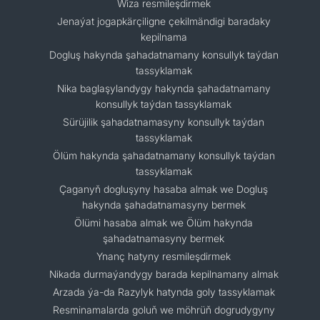
Wiza resmileşdirmek
Jenaýat jogapkärçiligne çekilmändigi baradaky
kepilnama
Dogluş hakynda şahadatnamany konsullyk taýdan
tassyklamak
Nika baglaşylandygy hakynda şahadatnamany
konsullyk taýdan tassyklamak
Sürüjilik şahadatnamasyny konsullyk taýdan
tassyklamak
Ölüm hakynda şahadatnamany konsullyk taýdan
tassyklamak
Çaganyň dogluşyny hasaba almak we Dogluş
hakynda şahadatnamasyny bermek
Ölümi hasaba almak we Ölüm hakynda
şahadatnamasyny bermek
Ynanç hatyny resmileşdirmek
Nikada durmaýandygy barada kepilnamany almak
Arzada ýa-da Razylyk hatynda goly tassyklamak
Resminamalarda goluň we möhrüň dogrudygyny