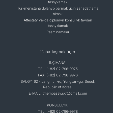
tassykamak
Türkmenistana dolanyp barmak üçin şahadatnama
almak
Attestaty ýa-da diplomyň konsullyk taýdan
tassyklamak
Resminamalar
Habarlaşmak üçin
ILÇIHANA:
TEL: (+82) 02-796-9975
FAX: (+82) 02-796-9976
SALGY: 62 - Jangmun-ro, Yongsan-gu, Seoul,
Republic of Korea.
E-MAIL: tmembassy.skr@gmail.com
KONSULLYK:
TEL: (+82) 02-796-9978