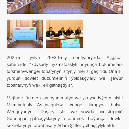
SYÝAHATÇYLYK
2025-nji ýylyň 29–30-njy sentýabrynda Aşgabat
şäherinde Ykdysady hyzmatdaşlyk boýunça hökümetara
türkmen-wenger toparynyň altynjy mejlisi geçirildi. Oňa iki
ýurduň döwlet düzümleriniň ýolbaşçylary we işewür
toparlarynyň wekilleri gatnaşdylar.
Mejlisde türkmen tarapyna maliýe we ykdysadyýet ministri
Mämmetguly Astanagulоw, wenger tarapyna bolsa,
Wengriýanyň Daşary işler we söwda ministrliginiň
Gündogar gatnaşyklaryny ösdürmek boýunça döwlet
sekretarynyň orunbasary Adam Ştifter ýolbaşçylyk etdi.