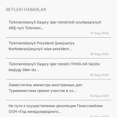
BEÝLEKI HABARLAR
Türkmenistanyň Daşary işler ministriniň orunbasarynyň
ABŞ-nyň Türkmeni...
07 Awg 2026
Türkmenistanyň Prezidenti Şweýsariýa
Konfederasiýasynyň wise-prezident...
06 Awg 2026
Türkmenistanyň Daşary işler ministri ÝHHG-niň häzirki
başlygy bilen du...
05 Awg 2026
Заместитель министра иностранных дел
Туркменистана принял участие в со...
03 Awg 2026
На пути к осуществлению резолюции Генассамблеи
ООН «Год международного...
03 Awg 2026