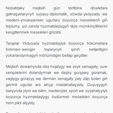
Nobatdaky mejlisiň gün tertibine döwletara
gatnaşyklarynyň syýasy-diplomatik, söwda-ykdysady we
medeni-ynsanperwer ugurlary boýunça meseleleriň giň
toplumy, şol sanda hyzmatdaşlygyň täze mümkinçiliklerini
kesgitlenmek meseleleri girizildi.
Taraplar Ykdysady hyzmatdaşlyk boýunça hökümetara
türkmen-wenger toparynyň işiniň netijeliligini
ýokarlandyrmagyň möhümdigini belläp geçdiler.
Mejlisiň dowamynda oba hojalygy we azyk senagaty, suw
serişdelerini dolandyrmak we daşky gurşawy goramak,
saglygy goraýyş we derman senagaty ýaly däp bolan giň
gerimli ugurlar ara alnyp maslahatlaşyldy. Duşuşygyň
barşynda ylym we bilim, medeniýet, sport we syýahatçylyk
boýunça hyzmatdaşlygy ösdürmek meseleleri boýunça
hem pikir alşyldy.