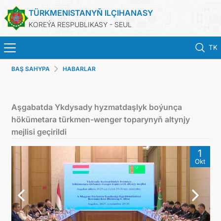
TÜRKMENISTANYŇ ILÇIHANASY
KOREÝA RESPUBLIKASY - SEUL
TK
BAŞ SAHYPA
HABARLAR
BAŞ SAHYPA
HABARLAR
Aşgabatda Ykdysady hyzmatdaşlyk boýunça
hökümetara türkmen-wenger toparynyň altynjy
KONSULLYK HYZMATLARY
mejlisi geçirildi
1
ONLAÝN KONSULLYK HASABA DURMAK
Okt
TÜRKMENISTAN
ARAGATNAŞYK