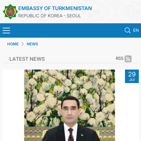
EMBASSY OF TURKMENISTAN
REPUBLIC OF KOREA - SEOUL
EN
HOME
NEWS
홈
LATEST NEWS
RSS
뉴스
29
Jul
영사 업무
ONLINE CONSULAR REGISTRATION OF CITIZENS
투르크메니스탄
연락처