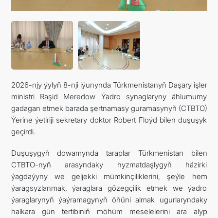
관광
2026-njy ýylyň 8-nji iýunynda Türkmenistanyň Daşary işler
ministri Raşid Meredow Ýadro synaglaryny ählumumy
gadagan etmek barada şertnamasy guramasynyň (CTBTO)
Ýerine ýetiriji sekretary doktor Robert Floýd bilen duşuşyk
geçirdi.
Duşuşygyň dowamynda taraplar Türkmenistan bilen
CTBTO-nyň arasyndaky hyzmatdaşlygyň häzirki
ýagdaýyny we geljekki mümkinçiliklerini, şeýle hem
ýaragsyzlanmak, ýaraglara gözegçilik etmek we ýadro
ýaraglarynyň ýaýramagynyň öňüni almak ugurlaryndaky
halkara gün tertibiniň möhüm meselelerini ara alyp