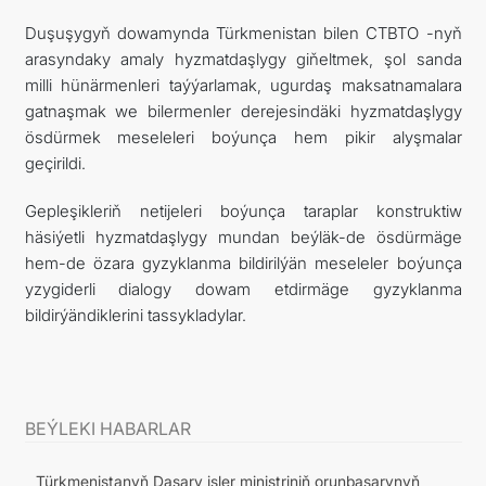
Duşuşygyň dowamynda Türkmenistan bilen CTBTO -nyň
arasyndaky amaly hyzmatdaşlygy giňeltmek, şol sanda
milli hünärmenleri taýýarlamak, ugurdaş maksatnamalara
gatnaşmak we bilermenler derejesindäki hyzmatdaşlygy
ösdürmek meseleleri boýunça hem pikir alyşmalar
geçirildi.
Gepleşikleriň netijeleri boýunça taraplar konstruktiw
häsiýetli hyzmatdaşlygy mundan beýläk-de ösdürmäge
hem-de özara gyzyklanma bildirilýän meseleler boýunça
yzygiderli dialogy dowam etdirmäge gyzyklanma
bildirýändiklerini tassykladylar.
BEÝLEKI HABARLAR
Türkmenistanyň Daşary işler ministriniň orunbasarynyň