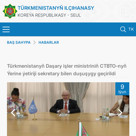
TÜRKMENISTANYŇ ILÇIHANASY
KOREÝA RESPUBLIKASY - SEUL
TK
BAŞ SAHYPA
HABARLAR
홈
뉴스
Türkmenistanyň Daşary işler ministriniň CTBTO-nyň
Ýerine ýetiriji sekretary bilen duşuşygy geçirildi
영사 업무
9
Iýun
ONLINE CONSULAR REGISTRATION OF CITIZENS
투르크메니스탄
연락처