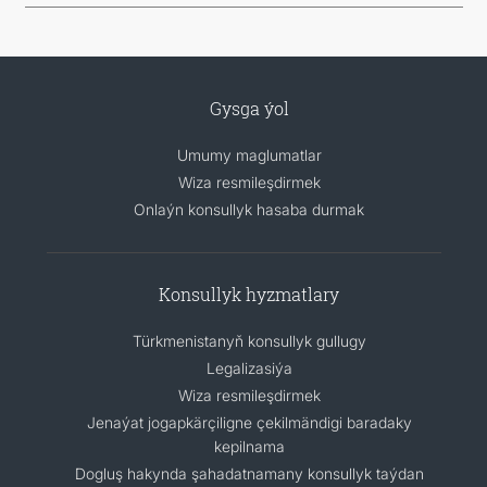
Gysga ýol
Umumy maglumatlar
Wiza resmileşdirmek
Onlaýn konsullyk hasaba durmak
Konsullyk hyzmatlary
Türkmenistanyň konsullyk gullugy
Legalizasiýa
Wiza resmileşdirmek
Jenaýat jogapkärçiligne çekilmändigi baradaky
kepilnama
Dogluş hakynda şahadatnamany konsullyk taýdan