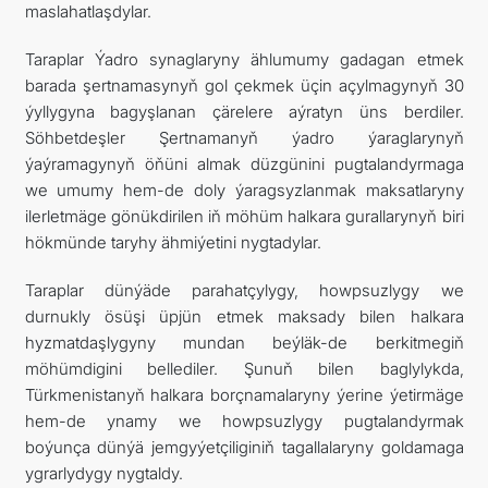
maslahatlaşdylar.
Taraplar Ýadro synaglaryny ählumumy gadagan etmek
barada şertnamasynyň gol çekmek üçin açylmagynyň 30
ýyllygyna bagyşlanan çärelere aýratyn üns berdiler.
Söhbetdeşler Şertnamanyň ýadro ýaraglarynyň
ýaýramagynyň öňüni almak düzgünini pugtalandyrmaga
we umumy hem-de doly ýaragsyzlanmak maksatlaryny
ilerletmäge gönükdirilen iň möhüm halkara gurallarynyň biri
hökmünde taryhy ähmiýetini nygtadylar.
Taraplar dünýäde parahatçylygy, howpsuzlygy we
durnukly ösüşi üpjün etmek maksady bilen halkara
hyzmatdaşlygyny mundan beýläk-de berkitmegiň
möhümdigini bellediler. Şunuň bilen baglylykda,
Türkmenistanyň halkara borçnamalaryny ýerine ýetirmäge
hem-de ynamy we howpsuzlygy pugtalandyrmak
boýunça dünýä jemgyýetçiliginiň tagallalaryny goldamaga
ygrarlydygy nygtaldy.