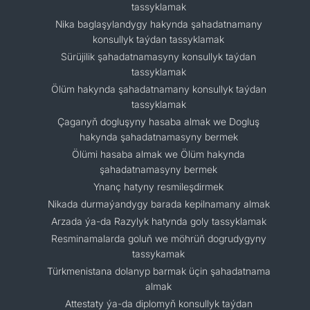
tassyklamak
Nika baglaşylandygy hakynda şahadatnamany
konsullyk taýdan tassyklamak
Sürüjilik şahadatnamasyny konsullyk taýdan
tassyklamak
Ölüm hakynda şahadatnamany konsullyk taýdan
tassyklamak
Çaganyň dogluşyny hasaba almak we Dogluş
hakynda şahadatnamasyny bermek
Ölümi hasaba almak we Ölüm hakynda
şahadatnamasyny bermek
Ynanç hatyny resmileşdirmek
Nikada durmaýandygy barada kepilnamany almak
Arzada ýa-da Razylyk hatynda goly tassyklamak
Resminamalarda goluň we möhrüň dogrudygyny
tassykamak
Türkmenistana dolanyp barmak üçin şahadatnama
almak
Attestaty ýa-da diplomyň konsullyk taýdan