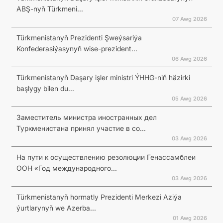
ABŞ-nyň Türkmeni...
07 Awg 2026
Türkmenistanyň Prezidenti Şweýsariýa
Konfederasiýasynyň wise-prezident...
06 Awg 2026
Türkmenistanyň Daşary işler ministri ÝHHG-niň häzirki
başlygy bilen du...
05 Awg 2026
Заместитель министра иностранных дел
Туркменистана принял участие в со...
03 Awg 2026
На пути к осуществлению резолюции Генассамблеи
ООН «Год международного...
03 Awg 2026
Türkmenistanyň hormatly Prezidenti Merkezi Aziýa
ýurtlarynyň we Azerba...
01 Awg 2026