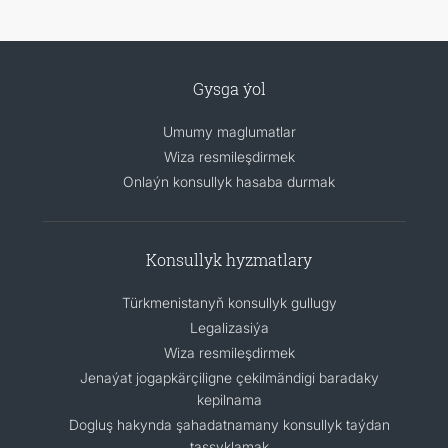
Gysga ýol
Umumy maglumatlar
Wiza resmileşdirmek
Onlaýn konsullyk hasaba durmak
Konsullyk hyzmatlary
Türkmenistanyň konsullyk gullugy
Legalizasiýa
Wiza resmileşdirmek
Jenaýat jogapkärçiligne çekilmändigi baradaky
kepilnama
Dogluş hakynda şahadatnamany konsullyk taýdan
tassyklamak