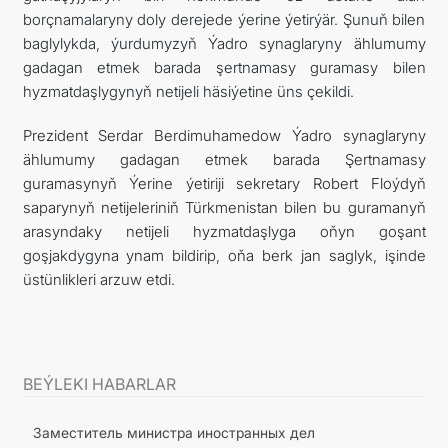
borçnamalaryny doly derejede ýerine ýetirýär. Şunuň bilen
baglylykda, ýurdumyzyň Ýadro synaglaryny ählumumy
gadagan etmek barada şertnamasy guramasy bilen
hyzmatdaşlygynyň netijeli häsiýetine üns çekildi.
Prezident Serdar Berdimuhamedow Ýadro synaglaryny
ählumumy gadagan etmek barada Şertnamasy
guramasynyň Ýerine ýetiriji sekretary Robert Floýdyň
saparynyň netijeleriniň Türkmenistan bilen bu guramanyň
arasyndaky netijeli hyzmatdaşlyga oňyn goşant
goşjakdygyna ynam bildirip, oňa berk jan saglyk, işinde
üstünlikleri arzuw etdi.
BEÝLEKI HABARLAR
Заместитель министра иностранных дел