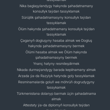
Nika baglaşylandygy hakynda şahadatnamany
konsullyk taýdan tassyklamak
Sürüjilik şahadatnamasyny konsullyk taýdan
tassyklamak
Ölüm hakynda şahadatnamany konsullyk taýdan
tassyklamak
Çaganyň dogluşyny hasaba almak we Dogluş
hakynda şahadatnamasyny bermek
Ölümi hasaba almak we Ölüm hakynda
şahadatnamasyny bermek
Ynanç hatyny resmileşdirmek
Nikada durmaýandygy barada kepilnamany almak
Arzada ýa-da Razylyk hatynda goly tassyklamak
Resminamalarda goluň we möhrüň dogrudygyny
tassykamak
Türkmenistana dolanyp barmak üçin şahadatnama
almak
Attestaty ýa-da diplomyň konsullyk taýdan