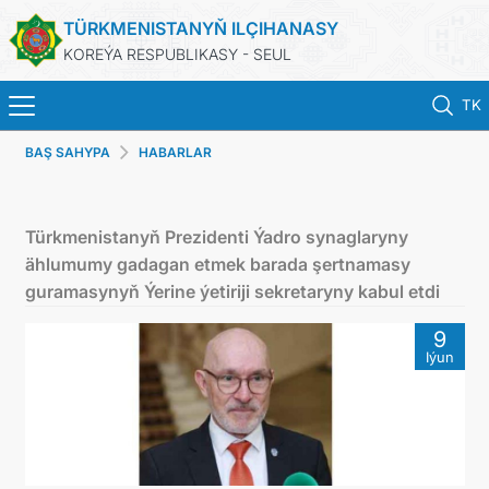
TÜRKMENISTANYŇ ILÇIHANASY
KOREÝA RESPUBLIKASY - SEUL
TK
BAŞ SAHYPA
HABARLAR
홈
뉴스
Türkmenistanyň Prezidenti Ýadro synaglaryny
ählumumy gadagan etmek barada şertnamasy
영사 업무
guramasynyň Ýerine ýetiriji sekretaryny kabul etdi
9
ONLINE CONSULAR REGISTRATION OF CITIZENS
Iýun
투르크메니스탄
연락처