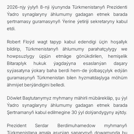
2026-njy ýylyň 8-nji iýunynda Türkmenistanyň Prezidenti
관광
Ýadro synaglaryny ählumumy gadagan etmek barada
şertnamasy guramasynyň Ýerine ýetiriji sekretaryny kabul
etdi.
Robert Floýd wagt tapyp kabul edendigi üçin hoşallyk
bildirip, Türkmenistanyň ählumumy parahatçylygy we
howpsuzlygy üpjün etmäge gönükdirilen, hemişelik
Bitaraplyk hukuk ýagdaýyna esaslanýan daşary
syýasatyna ýokary baha berdi hem-de ýolbaşçylyk edýän
guramasynyň Türkmenistan bilen hyzmatdaşlyga möhüm
ähmiýet berýändigini belledi.
Döwlet Baştutanymyz myhmany mähirli mübärekläp, şu ýyl
Ýadro synaglaryny ählumumy gadagan etmek barada
Şertnamanyň kabul edilmegine 30 ýyl dolýandygyny aýtdy.
Prezident Serdar Berdimuhamedow myhmanyň
Türkmenistana amala aşyrýan saparynyň dowamynda bu