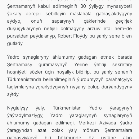
Şertnamanyň kabul edilmeginiň 30 ýyllygy mynasybetli
ýokary derejeli sebitleýin maslahata gatnaşjakdygyny
aýdyp, onuň saparynyň çäklerinde geçirjek
duşuşyklarynyň netijeli bolmagyny arzuw etdi hem-de
pursatdan peýdalanyp, Robert Floýdy bu şanly sene bilen
gutlady.
Ýadro synaglaryny ählumumy gadagan etmek barada
Şertnamasy guramasynyň Ýerine ýetiriji sekretary
hoşniýetli sözler üçin hoşallyk bildirip, bu şanly senäniň
Türkmenistanda bellenilmeginiň ýurdumyzyň parahatçylyk
taglymlaryna ygrarlydygynyň nyşany bolup durýandygyny
aýtdy.
Nygtalyşy ýaly, Türkmenistan Ýadro ýaragynyň
ýaýradylmazlygy, Ýadro ýaraglarynyň synaglarynyň
ählumumy gadagan edilmegi, Merkezi Aziýada ýadro
ýaragyndan azat zolak ýaly möhüm Şertnamalara
gatnaşyjylaryň biri hökmünde öz üstüne alan