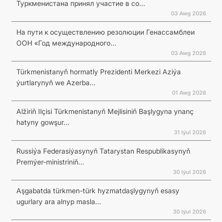
Туркменистана принял участие в со...
03 Awg 2026
На пути к осуществлению резолюции Генассамблеи
ООН «Год международного...
03 Awg 2026
Türkmenistanyň hormatly Prezidenti Merkezi Aziýa
ýurtlarynyň we Azerba...
01 Awg 2026
Alžiriň Ilçisi Türkmenistanyň Mejlisiniň Başlygyna ynanç
hatyny gowşur...
31 Iýul 2026
Russiýa Federasiýasynyň Tatarystan Respublikasynyň
Premýer-ministriniň...
30 Iýul 2026
Aşgabatda türkmen-türk hyzmatdaşlygynyň esasy
ugurlary ara alnyp masla...
30 Iýul 2026